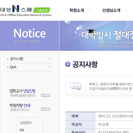
시흥분원
공지사항
QnA
특목고 · 명문대 진학을 원한다면
지금이야말로大成學院이 만든 중·
제목
예비고1 오리엔테이션
상담문의
작성자
하상욱
031
첨부파일
F1321959704.JPG